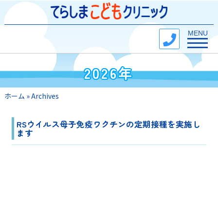
Toggle na
MENU
2026年
ホーム
»
Archives
RSウイルス母子免疫ワクチンの定期接種を実施し
ます