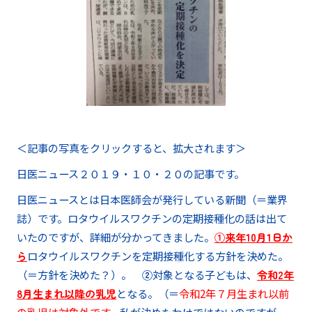
＜記事の写真をクリックすると、拡大されます＞
日医ニュース２０１９・１０・２０の記事です。
日医ニュースとは日本医師会が発行している新聞（＝業界
誌）です。ロタウイルスワクチンの定期接種化の話は出て
いたのですが、詳細が分かってきました。
①来年10月1日か
ら
ロタウイルスワクチンを定期接種化する方針を決めた。
（＝方針を決めた？）。
②
対象となる子どもは、
令和2年
8月生まれ以降の乳児
となる。（＝
令和2年７月生まれ以前
の乳児は対象外です。
私が決めたわけではないのですが、