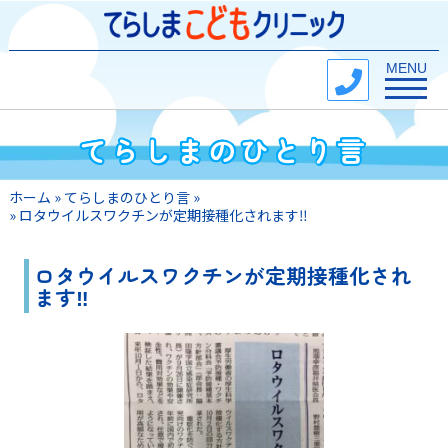
Toggle na
MENU
てらしまのひとり言
ホーム
»
てらしまのひとり言
»
»
ロタウイルスワクチンが定期接種化されます‼
ロタウイルスワクチンが定期接種化され
ます‼